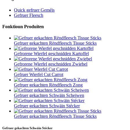
Quick gefruer Geméis
Gefruer Fleesch
Fonktioun Produiten
Gefruer gekachten Rëndfleesch Tissue Sticks
Gefrorene Wierfel geschnidden Kartoffel
Gefrorene Wierfel geschnidden Zwiebel
Gefruer Wierfel Cut Carrot
Gefruer gekachten Rëndfleesch Zong
Gefruer gekachten Schwäin Scheiwen
Gefruer gekachten Schwäin Stécker
Gefruer gekachten Rëndfleesch Tissue Sticks
Gefruer gekachten Schwäin Stécker