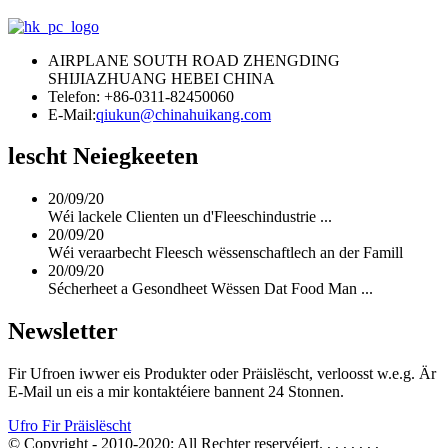
AIRPLANE SOUTH ROAD ZHENGDING
SHIJIAZHUANG HEBEI CHINA
Telefon: +86-0311-82450060
E-Mail:
qiukun@chinahuikang.com
lescht Neiegkeeten
20/09/20
Wéi lackele Clienten un d'Fleeschindustrie ...
20/09/20
Wéi veraarbecht Fleesch wëssenschaftlech an der Famill
20/09/20
Sécherheet a Gesondheet Wëssen Dat Food Man ...
Newsletter
Fir Ufroen iwwer eis Produkter oder Präislëscht, verloosst w.e.g. Är
E-Mail un eis a mir kontaktéiere bannent 24 Stonnen.
Ufro Fir Präislëscht
© Copyright - 2010-2020: All Rechter reservéiert.
, , , , , , ,