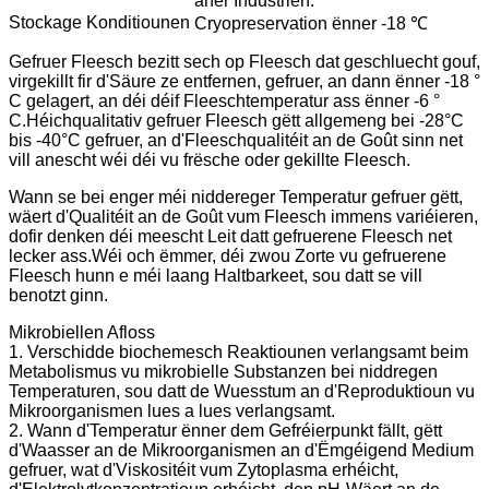
aner Industrien.
Stockage Konditiounen
Cryopreservation ënner -18 ℃
Gefruer Fleesch bezitt sech op Fleesch dat geschluecht gouf,
virgekillt fir d'Säure ze entfernen, gefruer, an dann ënner -18 °
C gelagert, an déi déif Fleeschtemperatur ass ënner -6 °
C.Héichqualitativ gefruer Fleesch gëtt allgemeng bei -28°C
bis -40°C gefruer, an d'Fleeschqualitéit an de Goût sinn net
vill anescht wéi déi vu frësche oder gekillte Fleesch.
Wann se bei enger méi niddereger Temperatur gefruer gëtt,
wäert d'Qualitéit an de Goût vum Fleesch immens variéieren,
dofir denken déi meescht Leit datt gefruerene Fleesch net
lecker ass.Wéi och ëmmer, déi zwou Zorte vu gefruerene
Fleesch hunn e méi laang Haltbarkeet, sou datt se vill
benotzt ginn.
Mikrobiellen Afloss
1. Verschidde biochemesch Reaktiounen verlangsamt beim
Metabolismus vu mikrobielle Substanzen bei niddregen
Temperaturen, sou datt de Wuesstum an d'Reproduktioun vu
Mikroorganismen lues a lues verlangsamt.
2. Wann d'Temperatur ënner dem Gefréierpunkt fällt, gëtt
d'Waasser an de Mikroorganismen an d'Ëmgéigend Medium
gefruer, wat d'Viskositéit vum Zytoplasma erhéicht,