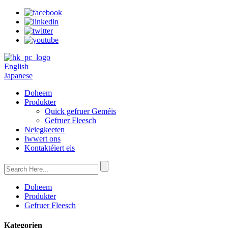
English
Japanese
Doheem
Produkter
Quick gefruer Geméis
Gefruer Fleesch
Neiegkeeten
Iwwert ons
Kontaktéiert eis
Doheem
Produkter
Gefruer Fleesch
Kategorien