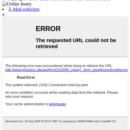
E-Mail schécken
x