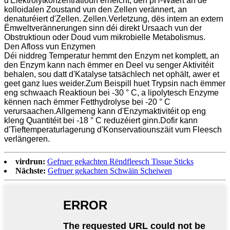
d'Elektrolytkonzentratioun erhéicht, den pH-Wäert an de
kolloidalen Zoustand vun den Zellen verännert, an
denaturéiert d'Zellen. Zellen.Verletzung, dës intern an extern
Ëmweltverännerungen sinn déi direkt Ursaach vun der
Obstruktioun oder Doud vum mikrobielle Metabolismus.
Den Afloss vun Enzymen
Déi niddreg Temperatur hemmt den Enzym net komplett, an
den Enzym kann nach ëmmer en Deel vu senger Aktivitéit
behalen, sou datt d'Katalyse tatsächlech net ophält, awer et
geet ganz lues weider.Zum Beispill huet Trypsin nach ëmmer
eng schwaach Reaktioun bei -30 ° C, a lipolytesch Enzyme
kënnen nach ëmmer Fetthydrolyse bei -20 ° C
verursaachen.Allgemeng kann d'Enzymaktivitéit op eng
kleng Quantitéit bei -18 ° C reduzéiert ginn.Dofir kann
d'Tieftemperaturlagerung d'Konservatiounszäit vum Fleesch
verlängeren.
virdrun:
Gefruer gekachten Rëndfleesch Tissue Sticks
Nächste:
Gefruer gekachten Schwäin Scheiwen