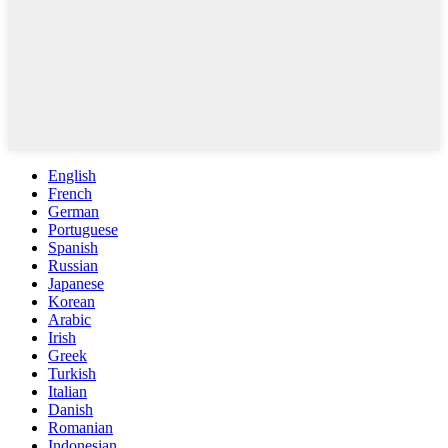
English
French
German
Portuguese
Spanish
Russian
Japanese
Korean
Arabic
Irish
Greek
Turkish
Italian
Danish
Romanian
Indonesian