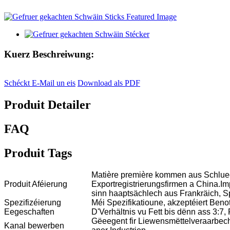
Kuerz Beschreiwung:
Schéckt E-Mail un eis
Download als PDF
Produit Detailer
FAQ
Produit Tags
Matière première kommen aus Schlue
Produit Aféierung
Exportregistrierungsfirmen a China.Im
sinn haaptsächlech aus Frankräich, Sp
Spezifizéierung
Méi Spezifikatioune, akzeptéiert Benot
Eegeschaften
D'Verhältnis vu Fett bis dënn ass 3:7, F
Gëeegent fir Liewensmëttelveraarbech
Kanal bewerben