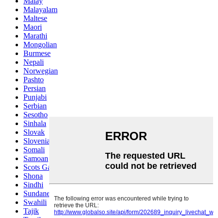
Malay
Malayalam
Maltese
Maori
Marathi
Mongolian
Burmese
Nepali
Norwegian
Pashto
Persian
Punjabi
Serbian
Sesotho
Sinhala
Slovak
Slovenian
Somali
Samoan
Scots Gaelic
Shona
Sindhi
Sundanese
Swahili
Tajik