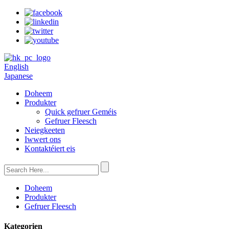
English
Japanese
Doheem
Produkter
Quick gefruer Geméis
Gefruer Fleesch
Neiegkeeten
Iwwert ons
Kontaktéiert eis
Doheem
Produkter
Gefruer Fleesch
Kategorien