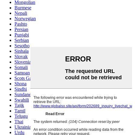
Mongolian
Burmese
Nepali
Norwegian
Pashto
Persian
Punjabi
Serbian
Sesotho
Sinhala
Slovak
Slovenian
Somali
Samoan
Scots Gaelic
Shona
Sindhi
Sundanese
Swahili
Tajik
Tamil
Telugu
Thai
Ukrainian
Urdu