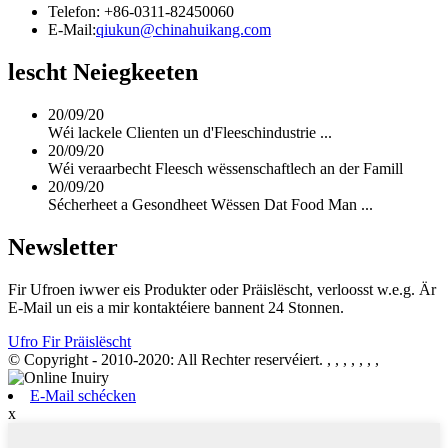
Telefon: +86-0311-82450060
E-Mail:
qiukun@chinahuikang.com
lescht Neiegkeeten
20/09/20
Wéi lackele Clienten un d'Fleeschindustrie ...
20/09/20
Wéi veraarbecht Fleesch wëssenschaftlech an der Famill
20/09/20
Sécherheet a Gesondheet Wëssen Dat Food Man ...
Newsletter
Fir Ufroen iwwer eis Produkter oder Präislëscht, verloosst w.e.g. Är
E-Mail un eis a mir kontaktéiere bannent 24 Stonnen.
Ufro Fir Präislëscht
© Copyright - 2010-2020: All Rechter reservéiert.
, , , , , , ,
E-Mail schécken
x