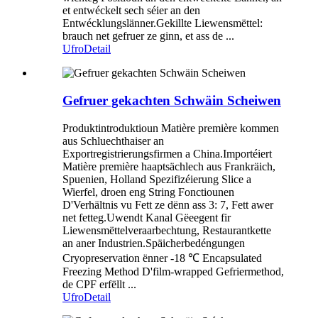
et entwéckelt sech séier an den
Entwécklungslänner.Gekillte Liewensmëttel:
brauch net gefruer ze ginn, et ass de ...
Ufro
Detail
Gefruer gekachten Schwäin Scheiwen
Produktintroduktioun Matière première kommen
aus Schluechthaiser an
Exportregistrierungsfirmen a China.Importéiert
Matière première haaptsächlech aus Frankräich,
Spuenien, Holland Spezifizéierung Slice a
Wierfel, droen eng String Fonctiounen
D'Verhältnis vu Fett ze dënn ass 3: 7, Fett awer
net fetteg.Uwendt Kanal Gëeegent fir
Liewensmëttelveraarbechtung, Restaurantkette
an aner Industrien.Späicherbedéngungen
Cryopreservation ënner -18 ℃ Encapsulated
Freezing Method D'film-wrapped Gefriermethod,
de CPF erfëllt ...
Ufro
Detail