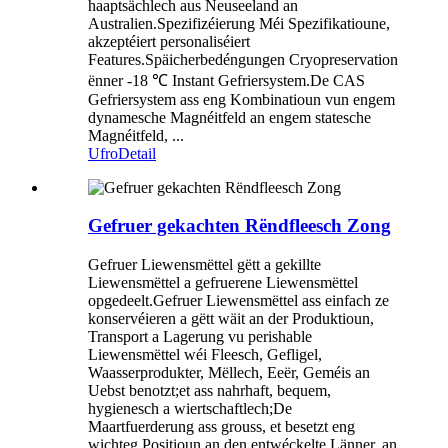
haaptsächlech aus Neuseeland an
Australien.Spezifizéierung Méi Spezifikatioune,
akzeptéiert personaliséiert
Features.Späicherbedéngungen Cryopreservation
ënner -18 ℃ Instant Gefriersystem.De CAS
Gefriersystem ass eng Kombinatioun vun engem
dynamesche Magnéitfeld an engem statesche
Magnéitfeld, ...
Ufro
Detail
Gefruer gekachten Rëndfleesch Zong
Gefruer Liewensmëttel gëtt a gekillte
Liewensmëttel a gefruerene Liewensmëttel
opgedeelt.Gefruer Liewensmëttel ass einfach ze
konservéieren a gëtt wäit an der Produktioun,
Transport a Lagerung vu perishable
Liewensmëttel wéi Fleesch, Gefligel,
Waasserprodukter, Mëllech, Eeër, Geméis an
Uebst benotzt;et ass nahrhaft, bequem,
hygienesch a wiertschaftlech;De
Maartfuerderung ass grouss, et besetzt eng
wichteg Positioun an den entwéckelte Länner, an