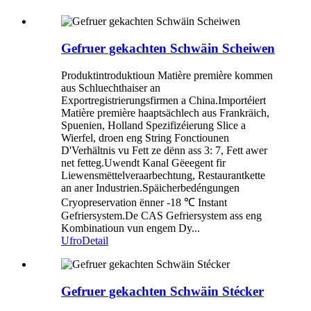
Gefruer gekachten Schwäin Scheiwen
Produktintroduktioun Matière première kommen
aus Schluechthaiser an
Exportregistrierungsfirmen a China.Importéiert
Matière première haaptsächlech aus Frankräich,
Spuenien, Holland Spezifizéierung Slice a
Wierfel, droen eng String Fonctiounen
D'Verhältnis vu Fett ze dënn ass 3: 7, Fett awer
net fetteg.Uwendt Kanal Gëeegent fir
Liewensmëttelveraarbechtung, Restaurantkette
an aner Industrien.Späicherbedéngungen
Cryopreservation ënner -18 ℃ Instant
Gefriersystem.De CAS Gefriersystem ass eng
Kombinatioun vun engem Dy...
Ufro
Detail
Gefruer gekachten Schwäin Stécker