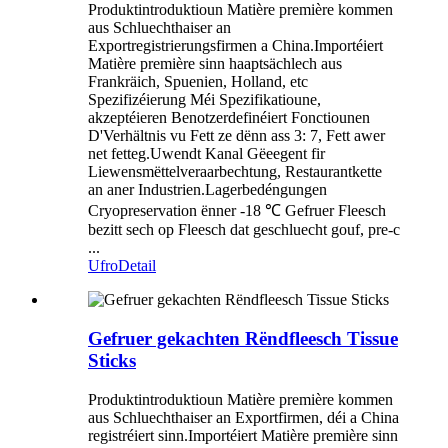
Produktintroduktioun Matière première kommen
aus Schluechthaiser an
Exportregistrierungsfirmen a China.Importéiert
Matière première sinn haaptsächlech aus
Frankräich, Spuenien, Holland, etc
Spezifizéierung Méi Spezifikatioune,
akzeptéieren Benotzerdefinéiert Fonctiounen
D'Verhältnis vu Fett ze dënn ass 3: 7, Fett awer
net fetteg.Uwendt Kanal Gëeegent fir
Liewensmëttelveraarbechtung, Restaurantkette
an aner Industrien.Lagerbedéngungen
Cryopreservation ënner -18 ℃ Gefruer Fleesch
bezitt sech op Fleesch dat geschluecht gouf, pre-c
...
Ufro
Detail
Gefruer gekachten Rëndfleesch Tissue
Sticks
Produktintroduktioun Matière première kommen
aus Schluechthaiser an Exportfirmen, déi a China
registréiert sinn.Importéiert Matière première sinn