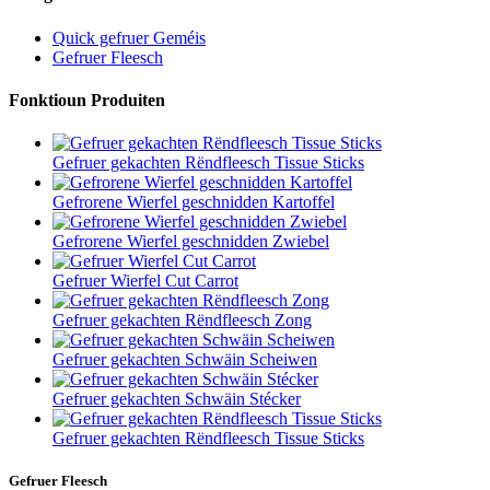
Quick gefruer Geméis
Gefruer Fleesch
Fonktioun Produiten
Gefruer gekachten Rëndfleesch Tissue Sticks
Gefrorene Wierfel geschnidden Kartoffel
Gefrorene Wierfel geschnidden Zwiebel
Gefruer Wierfel Cut Carrot
Gefruer gekachten Rëndfleesch Zong
Gefruer gekachten Schwäin Scheiwen
Gefruer gekachten Schwäin Stécker
Gefruer gekachten Rëndfleesch Tissue Sticks
Gefruer Fleesch