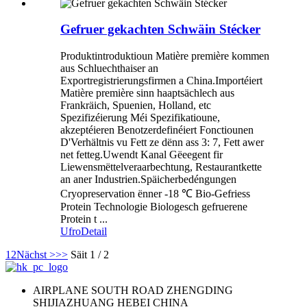
Gefruer gekachten Schwäin Stécker
Produktintroduktioun Matière première kommen
aus Schluechthaiser an
Exportregistrierungsfirmen a China.Importéiert
Matière première sinn haaptsächlech aus
Frankräich, Spuenien, Holland, etc
Spezifizéierung Méi Spezifikatioune,
akzeptéieren Benotzerdefinéiert Fonctiounen
D'Verhältnis vu Fett ze dënn ass 3: 7, Fett awer
net fetteg.Uwendt Kanal Gëeegent fir
Liewensmëttelveraarbechtung, Restaurantkette
an aner Industrien.Späicherbedéngungen
Cryopreservation ënner -18 ℃ Bio-Gefriess
Protein Technologie Biologesch gefruerene
Protein t ...
Ufro
Detail
1
2
Nächst >
>>
Säit 1 / 2
AIRPLANE SOUTH ROAD ZHENGDING
SHIJIAZHUANG HEBEI CHINA