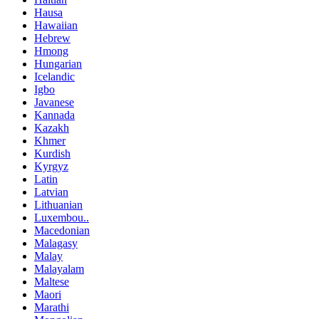
Hausa
Hawaiian
Hebrew
Hmong
Hungarian
Icelandic
Igbo
Javanese
Kannada
Kazakh
Khmer
Kurdish
Kyrgyz
Latin
Latvian
Lithuanian
Luxembou..
Macedonian
Malagasy
Malay
Malayalam
Maltese
Maori
Marathi