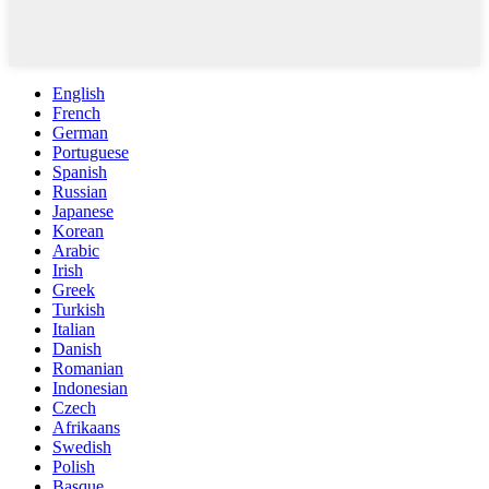
English
French
German
Portuguese
Spanish
Russian
Japanese
Korean
Arabic
Irish
Greek
Turkish
Italian
Danish
Romanian
Indonesian
Czech
Afrikaans
Swedish
Polish
Basque