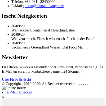
Telefon: +86-0311-82450060
E-Mail:
qiukun@chinahuikang.com
lescht Neiegkeeten
20/09/20
Wéi lackele Clienten un d'Fleeschindustrie ...
20/09/20
Wéi veraarbecht Fleesch wëssenschaftlech an der Famill
20/09/20
Sécherheet a Gesondheet Wëssen Dat Food Man ...
Newsletter
Fir Ufroen iwwer eis Produkter oder Präislëscht, verloosst w.e.g. Är
E-Mail un eis a mir kontaktéiere bannent 24 Stonnen.
Ufro Fir Präislëscht
© Copyright - 2010-2020: All Rechter reservéiert.
, , , , , , ,
E-Mail schécken
x