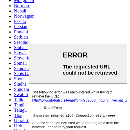
Mongolian
Burmese
Nepali
Norwegian
Pashto
Persian
Punjabi
Serbian
Sesotho
Sinhala
Slovak
Slovenian
Somali
Samoan
Scots Gaelic
Shona
Sindhi
Sundanese
Swahili
Tajik
Tamil
Telugu
Thai
Ukrainian
Urdu