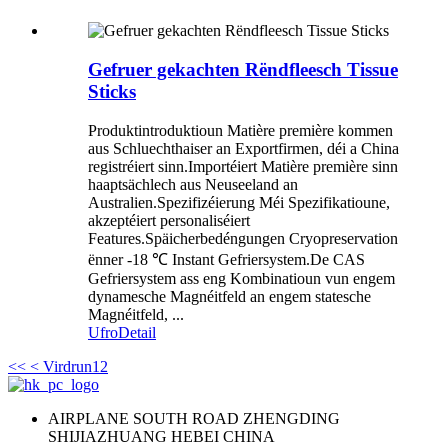
Gefruer gekachten Rëndfleesch Tissue
Sticks
Produktintroduktioun Matière première kommen
aus Schluechthaiser an Exportfirmen, déi a China
registréiert sinn.Importéiert Matière première sinn
haaptsächlech aus Neuseeland an
Australien.Spezifizéierung Méi Spezifikatioune,
akzeptéiert personaliséiert
Features.Späicherbedéngungen Cryopreservation
ënner -18 ℃ Instant Gefriersystem.De CAS
Gefriersystem ass eng Kombinatioun vun engem
dynamesche Magnéitfeld an engem statesche
Magnéitfeld, ...
Ufro
Detail
<<
< Virdrun
1
2
AIRPLANE SOUTH ROAD ZHENGDING
SHIJIAZHUANG HEBEI CHINA