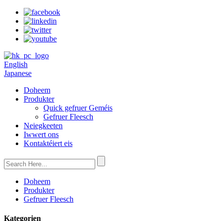
English
Japanese
Doheem
Produkter
Quick gefruer Geméis
Gefruer Fleesch
Neiegkeeten
Iwwert ons
Kontaktéiert eis
Doheem
Produkter
Gefruer Fleesch
Kategorien