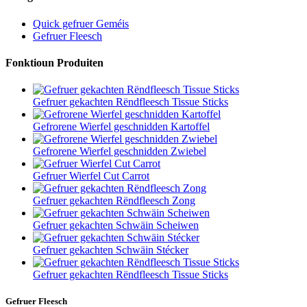
Quick gefruer Geméis
Gefruer Fleesch
Fonktioun Produiten
Gefruer gekachten Rëndfleesch Tissue Sticks
Gefrorene Wierfel geschnidden Kartoffel
Gefrorene Wierfel geschnidden Zwiebel
Gefruer Wierfel Cut Carrot
Gefruer gekachten Rëndfleesch Zong
Gefruer gekachten Schwäin Scheiwen
Gefruer gekachten Schwäin Stécker
Gefruer gekachten Rëndfleesch Tissue Sticks
Gefruer Fleesch